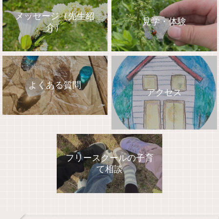
メッセージ（先生紹
見学・体験
介）
よくある質問
アクセス
フリースクールの子育
て相談