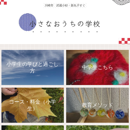
川崎市 武蔵小杉・新丸子すぐ
小さなおうちの学校
小学生の学びと過ごし
中学生こちら
方
コース・料金（小学
教育メソッド
生）