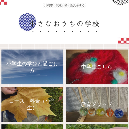
川崎市 武蔵小杉・新丸子すぐ
小さなおうちの学校
小学生の学びと過ごし
中学生こちら
方
コース・料金（小学
教育メソッド
生）