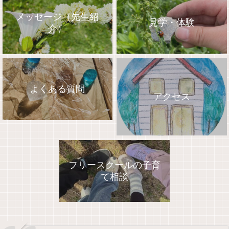
メッセージ（先生紹
見学・体験
介）
よくある質問
アクセス
フリースクールの子育
て相談