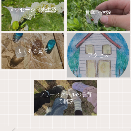
メッセージ（先生紹
見学・体験
介）
よくある質問
アクセス
フリースクールの子育
て相談