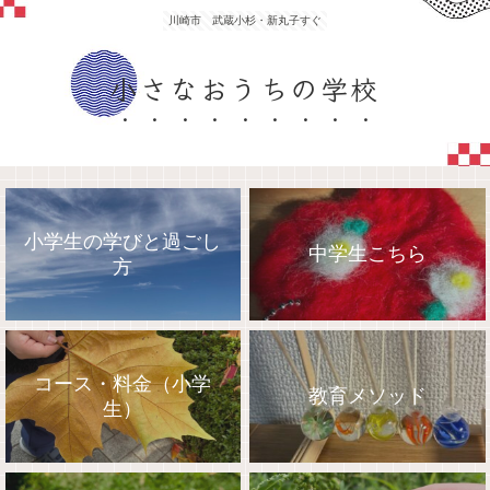
川崎市 武蔵小杉・新丸子すぐ
小さなおうちの学校
小学生の学びと過ごし
中学生こちら
方
コース・料金（小学
教育メソッド
生）